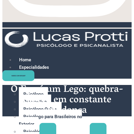
Home
Especialidades
e
VAMOS CONVERSAR?
Terapias
O Ego é um Lego: quebra-
Psicólogo
cabeça em constante
Psicanálise
mudança
Psicólogo Online
Psicólogo para Brasileiros no
Exterior
Psicológo para