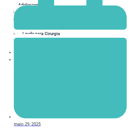
Adolescentes
Orientação Vocacional
Avaliação Psicológica Pré-
Vasectomia
Laudo para Cirurgia
Bariátrica
Contato
Blog
X
maio 29, 2025