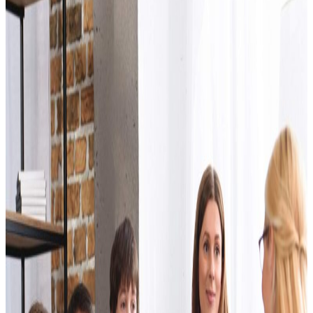
Adolescentes
Orientação Vocacional
Avaliação Psicológica Pré-
Vasectomia
Laudo para Cirurgia
Bariátrica
Contato
Blog
X