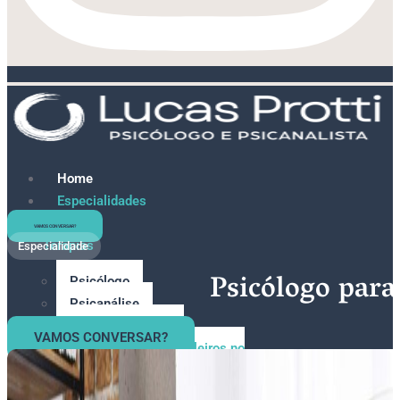
Home
Especialidades
e
VAMOS CONVERSAR?
Terapias
Especialidade
Psicólogo para
Psicólogo
Psicanálise
Psicólogo Online
VAMOS CONVERSAR?
Psicólogo para Brasileiros no
Exterior
Psicológo para