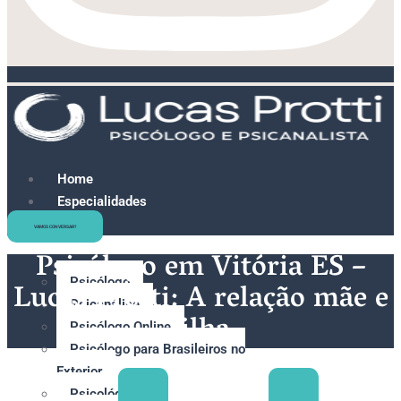
Home
Especialidades
e
VAMOS CONVERSAR?
Terapias
Psicólogo em Vitória ES –
Psicólogo
Lucas Protti: A relação mãe e
Psicanálise
filha
Psicólogo Online
Psicólogo para Brasileiros no
Exterior
Psicológo para