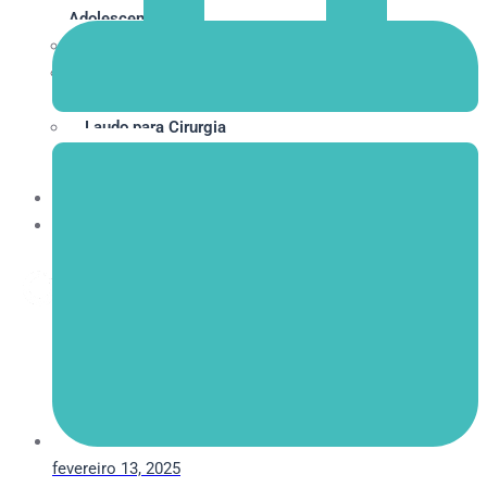
Adolescentes
Orientação Vocacional
Avaliação Psicológica Pré-
Vasectomia
Laudo para Cirurgia
Bariátrica
Contato
Blog
X
fevereiro 13, 2025